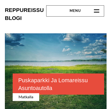
Skip
to
REPPUREISSU
MENU
content
BLOGI
ETUSIVU
MATKALLA
Kuukausi:
heinäkuu 2023
LINKKEJÄ
OTA YHTEYTTÄ
Puskaparkki Ja Lomareissu
Asuntoautolla
Matkalla