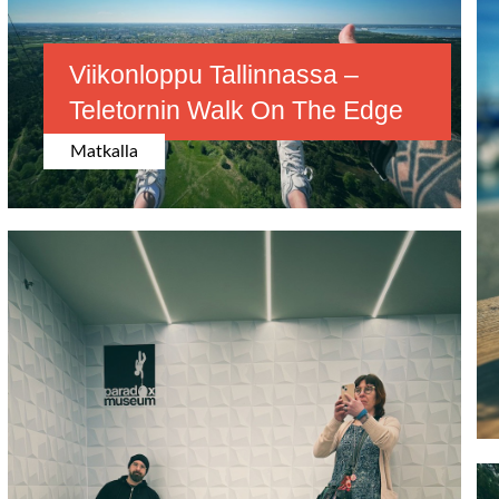
Viikonloppu Tallinnassa –
Teletornin Walk On The Edge
Matkalla