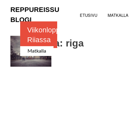
Skip
REPPUREISSU
to
ETUSIVU
MATKALLA
content
BLOGI
Viikonloppu
Riiassa
Avainsana:
riga
Matkalla