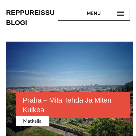
Skip
to
REPPUREISSU
MENU
content
BLOGI
ETUSIVU
MATKALLA
Avainsana:
tsekki
LINKKEJÄ
OTA YHTEYTTÄ
Praha – Mitä Tehdä Ja Miten
Kulkea
Matkalla