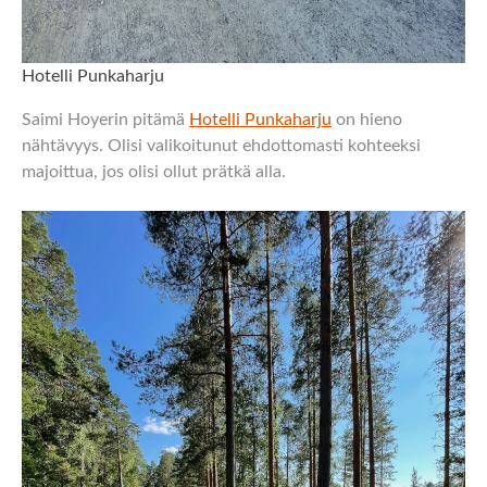
Hotelli Punkaharju
Saimi Hoyerin pitämä
Hotelli Punkaharju
on hieno
nähtävyys. Olisi valikoitunut ehdottomasti kohteeksi
majoittua, jos olisi ollut prätkä alla.