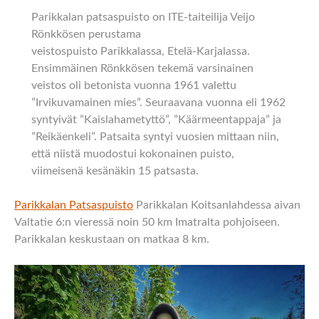
Parikkalan patsaspuisto on ITE-taiteilija Veijo
Rönkkösen perustama
veistospuisto Parikkalassa, Etelä-Karjalassa.
Ensimmäinen Rönkkösen tekemä varsinainen
veistos oli betonista vuonna 1961 valettu
”Irvikuvamainen mies”. Seuraavana vuonna eli 1962
syntyivät ”Kaislahametyttö”, ”Käärmeentappaja” ja
”Reikäenkeli”. Patsaita syntyi vuosien mittaan niin,
että niistä muodostui kokonainen puisto,
viimeisenä kesänäkin 15 patsasta.
Parikkalan Patsaspuisto
Parikkalan Koitsanlahdessa aivan
Valtatie 6:n vieressä noin 50 km Imatralta pohjoiseen.
Parikkalan keskustaan on matkaa 8 km.