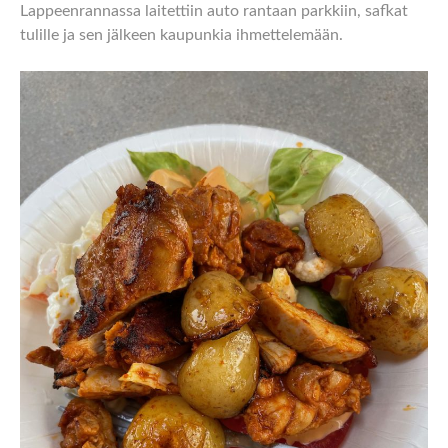
Lappeenrannassa laitettiin auto rantaan parkkiin, safkat
tulille ja sen jälkeen kaupunkia ihmettelemään.