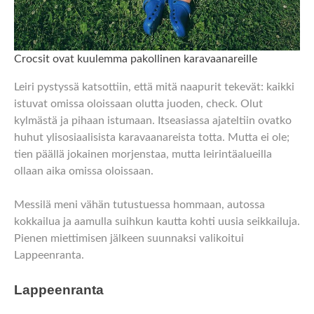
Crocsit ovat kuulemma pakollinen karavaanareille
Leiri pystyssä katsottiin, että mitä naapurit tekevät: kaikki
istuvat omissa oloissaan olutta juoden, check. Olut
kylmästä ja pihaan istumaan. Itseasiassa ajateltiin ovatko
huhut ylisosiaalisista karavaanareista totta. Mutta ei ole;
tien päällä jokainen morjenstaa, mutta leirintäalueilla
ollaan aika omissa oloissaan.
Messilä meni vähän tutustuessa hommaan, autossa
kokkailua ja aamulla suihkun kautta kohti uusia seikkailuja.
Pienen miettimisen jälkeen suunnaksi valikoitui
Lappeenranta.
Lappeenranta