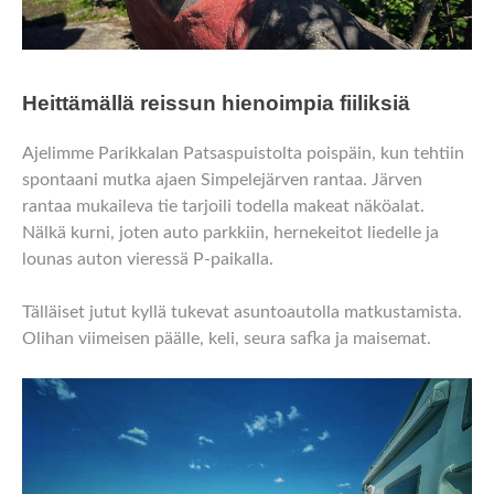
Heittämällä reissun hienoimpia fiiliksiä
Ajelimme Parikkalan Patsaspuistolta poispäin, kun tehtiin
spontaani mutka ajaen Simpelejärven rantaa. Järven
rantaa mukaileva tie tarjoili todella makeat näköalat.
Nälkä kurni, joten auto parkkiin, hernekeitot liedelle ja
lounas auton vieressä P-paikalla.
Tälläiset jutut kyllä tukevat asuntoautolla matkustamista.
Olihan viimeisen päälle, keli, seura safka ja maisemat.