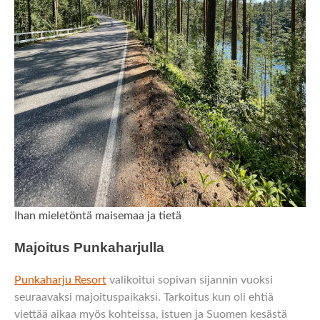
Ihan mieletöntä maisemaa ja tietä
Majoitus Punkaharjulla
Punkaharju Resort
valikoitui sopivan sijannin vuoksi
seuraavaksi majoituspaikaksi. Tarkoitus kun oli ehtiä
viettää aikaa myös kohteissa, istuen ja Suomen kesästä