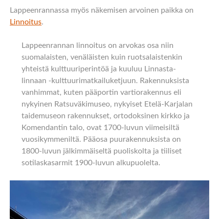
Lappeenrannassa myös näkemisen arvoinen paikka on
Linnoitus
.
Lappeenrannan linnoitus on arvokas osa niin
suomalaisten, venäläisten kuin ruotsalaistenkin
yhteistä kulttuuriperintöä ja kuuluu Linnasta-
linnaan -kulttuurimatkailuketjuun. Rakennuksista
vanhimmat, kuten pääportin vartiorakennus eli
nykyinen Ratsuväkimuseo, nykyiset Etelä-Karjalan
taidemuseon rakennukset, ortodoksinen kirkko ja
Komendantin talo, ovat 1700-luvun viimeisiltä
vuosikymmeniltä. Pääosa puurakennuksista on
1800-luvun jälkimmäiseltä puoliskolta ja tiiliset
sotilaskasarmit 1900-luvun alkupuolelta.