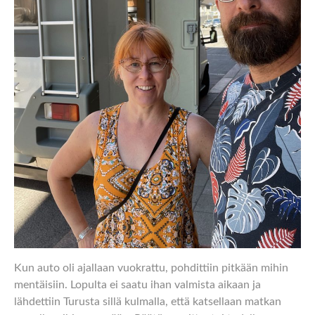
Kun auto oli ajallaan vuokrattu, pohdittiin pitkään mihin
mentäisiin. Lopulta ei saatu ihan valmista aikaan ja
lähdettiin Turusta sillä kulmalla, että katsellaan matkan