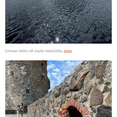
Linnan neito oli myös mestoilla,
qma
.