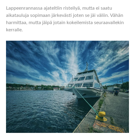
Lappeenrannassa ajateltiin risteilyä, mutta ei saatu
aikatauluja sopimaan järkevästi joten se jäi väliin. Vähän
harmittaa, mutta jäipä jotain kokeilemista seuraavallekin
kerralle.