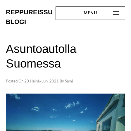
Skip
to
REPPUREISSU
MENU
content
BLOGI
ETUSIVU
MATKALLA
Asuntoautolla
LINKKEJÄ
Suomessa
OTA YHTEYTTÄ
Posted On
20 Heinäkuun, 2021
By
Sami