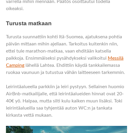
varrella mihin mennään. Päätös osoittautui todella
oikeaksi.
Turusta matkaan
Turusta suunnattiin kohti Itä-Suomea, ajatuksena pohtia
päivän mittaan mihin ajellaan. Tarkoitus kuitenkin niin,
ettei tule marathon-matkaa, vaan ehditään katsella
paikkoja. Ensimmäiseksi pysähdykseksi valikoitui
Messilä
Camping
lähellä Lahtea. Ehdittiin käydä tankkailemassa
ruokaa vaunuun ja tutustua vähän laitteeseen tarkemmin.
Leirintäalueella parkkiin ja leiri pystyyn. Sellainen huomio
AirBnb-matkailijalle, että leirintäalueiden hinnat ovat 20-
40€ yö. Halpaa, mutta silti kulu kaiken muun lisäksi. Toki
leirintäalueilla saa tyhjentää auton WC:n ja tankata
kirkasta vettä mukaan.