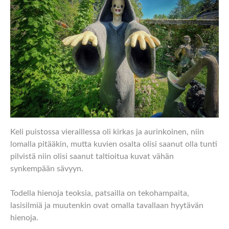
Keli puistossa vieraillessa oli kirkas ja aurinkoinen, niin
lomalla pitääkin, mutta kuvien osalta olisi saanut olla tunti
pilvistä niin olisi saanut taltioitua kuvat vähän
synkempään sävyyn.
Todella hienoja teoksia, patsailla on tekohampaita,
lasisilmiä ja muutenkin ovat omalla tavallaan hyytävän
hienoja.