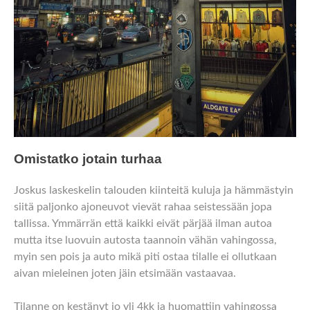
Omistatko jotain turhaa
Joskus laskeskelin talouden kiinteitä kuluja ja hämmästyin
siitä paljonko ajoneuvot vievät rahaa seistessään jopa
tallissa. Ymmärrän että kaikki eivät pärjää ilman autoa
mutta itse luovuin autosta taannoin vähän vahingossa,
myin sen pois ja auto mikä piti ostaa tilalle ei ollutkaan
aivan mieleinen joten jäin etsimään vastaavaa.
Tilanne on kestänyt jo yli 4kk ja huomattiin vahingossa