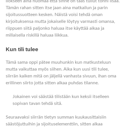
ilokseen aina huomaa että sinne on taas tullut tonni lisää.
Tämän rahan sitten itse jaan aina matkailun ja parin
sijoitussuotteen kesken. Näistä voisi tehdä oman
kirjoituksensa mutta jokaiselle löytyy varmasti omansa,
riippuen siitä paljonko haluaa itse käyttää aikaa ja
millaisella riskillä haluaa liikkua.
Kun tili tulee
Tämä sama oppi pätee muuhunkin kun matkusteluun
mutta vaikuttaa myös siihen. Aika kun uusi tili tulee,
siirrän kaiken mitä on jäljellä vanhasta sivuun, ihan oma
erillinen siirto jotta sitten alkaa puhdas tilanne.
Jokainen voi säästää tilistään kun keksii itselleen
sopivan tavan tehdä sitä.
Seuraavaksi siirrän tietyn summan kuukausittaisiin
säästöjuttuihin ja sijoituselementtiin, sitten alkaa