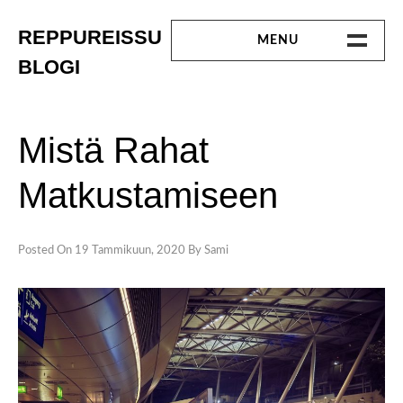
Skip
to
REPPUREISSU
MENU
content
BLOGI
ETUSIVU
MATKALLA
Mistä Rahat
LINKKEJÄ
Matkustamiseen
OTA YHTEYTTÄ
Posted On
19 Tammikuun, 2020
By
Sami