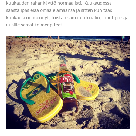
kuukauden rahankäyttö normaalisti. Kuukaudessa
säästälipas elää omaa elämäänsä ja sitten kun taas
kuukausi on mennyt, toistan saman rituaalin, loput pois ja
uusille samat toimenpiteet.