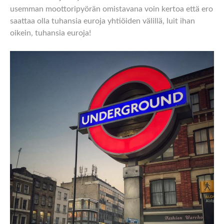
usemman moottoripyörän omistavana voin kertoa että ero
saattaa olla tuhansia euroja yhtiöiden välillä, luit ihan
oikein, tuhansia euroja!