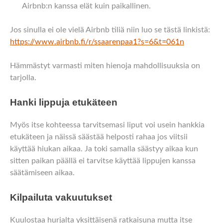
Airbnb:n kanssa elät kuin paikallinen.
Jos sinulla ei ole vielä Airbnb tiliä niin luo se tästä linkistä:
https://www.airbnb.fi/r/ssaarenpaa1?s=6&t=061n
Hämmästyt varmasti miten hienoja mahdollisuuksia on
tarjolla.
Hanki lippuja etukäteen
Myös itse kohteessa tarvitsemasi liput voi usein hankkia
etukäteen ja näissä säästää helposti rahaa jos viitsii
käyttää hiukan aikaa. Ja toki samalla säästyy aikaa kun
sitten paikan päällä ei tarvitse käyttää lippujen kanssa
säätämiseen aikaa.
Kilpailuta vakuutukset
Kuulostaa hurjalta yksittäisenä ratkaisuna mutta itse