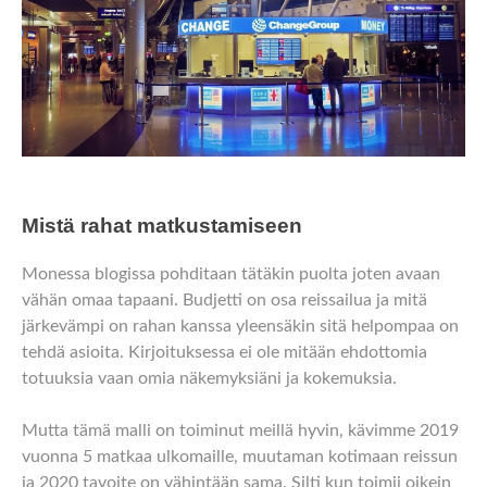
Mistä rahat matkustamiseen
Monessa blogissa pohditaan tätäkin puolta joten avaan
vähän omaa tapaani. Budjetti on osa reissailua ja mitä
järkevämpi on rahan kanssa yleensäkin sitä helpompaa on
tehdä asioita. Kirjoituksessa ei ole mitään ehdottomia
totuuksia vaan omia näkemyksiäni ja kokemuksia.
Mutta tämä malli on toiminut meillä hyvin, kävimme 2019
vuonna 5 matkaa ulkomaille, muutaman kotimaan reissun
ja 2020 tavoite on vähintään sama. Silti kun toimii oikein