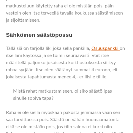
matkusteluun käytetty raha ei ole mistään pois, päin
vastoin olen itse terveellä tavalla koukussa säästämiseen
ja sijoittamiseen.
Sähköinen säästöpossu
Tälläisiä on tarjolla liki jokaisella pankilla,
Osuuspankki
on
itselläni käytössä ja se toimii seuraavasti. Voit itse
määritellä paljonko jokaisesta korttiostoksesta siirtyy
rahaa syrjään. Itse olen säätänyt summat 4 euroon, eli
jokaisesta tapahtumasta menee 4,- erillislle tilille.
Mistä rahat matkustamiseen, olisiko säästölipas
sinulle sopiva tapa?
Raha ei ole siellä myöskään pakosta jemmassa vaan sen
saa tarvittaessa pois. Säästö on vähän huomaamatonta
eikä se ole mistään pois, jos tilin saldoa ei kurki niin