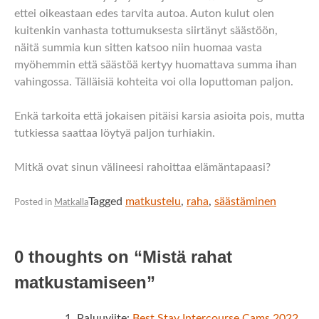
ettei oikeastaan edes tarvita autoa. Auton kulut olen
kuitenkin vanhasta tottumuksesta siirtänyt säästöön,
näitä summia kun sitten katsoo niin huomaa vasta
myöhemmin että säästöä kertyy huomattava summa ihan
vahingossa. Tälläisiä kohteita voi olla loputtoman paljon.
Enkä tarkoita että jokaisen pitäisi karsia asioita pois, mutta
tutkiessa saattaa löytyä paljon turhiakin.
Mitkä ovat sinun välineesi rahoittaa elämäntapaasi?
Tagged
matkustelu
,
raha
,
säästäminen
Posted in
Matkalla
0 thoughts on “
Mistä rahat
matkustamiseen
”
Paluuviite:
Best Stay Intercourse Cams 2022