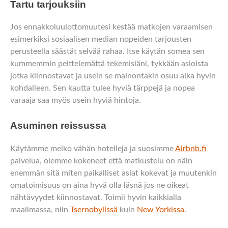
Tartu tarjouksiin
Jos ennakkoluulottomuutesi kestää matkojen varaamisen
esimerkiksi sosiaalisen median nopeiden tarjousten
perusteella säästät selvää rahaa. Itse käytän somea sen
kummemmin peittelemättä tekemisiäni, tykkään asioista
jotka kiinnostavat ja usein se mainontakin osuu aika hyvin
kohdalleen. Sen kautta tulee hyviä tärppejä ja nopea
varaaja saa myös usein hyviä hintoja.
Asuminen reissussa
Käytämme melko vähän hotelleja ja suosimme
Airbnb.fi
palvelua, olemme kokeneet että matkustelu on näin
enemmän sitä miten paikalliset asiat kokevat ja muutenkin
omatoimisuus on aina hyvä olla läsnä jos ne oikeat
nähtävyydet kiinnostavat. Toimii hyvin kaikkialla
maailmassa, niin
Tsernobylissä
kuin
New Yorkissa
.